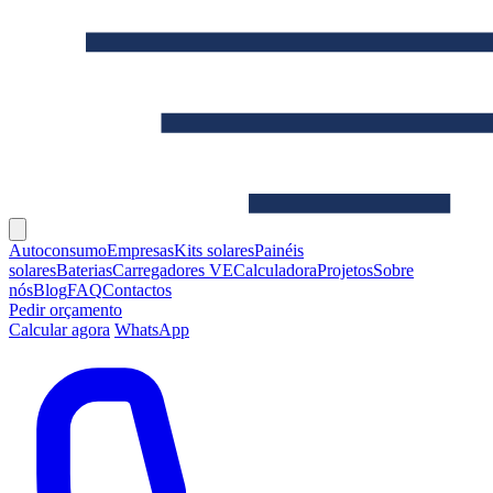
Autoconsumo
Empresas
Kits solares
Painéis
solares
Baterias
Carregadores VE
Calculadora
Projetos
Sobre
nós
Blog
FAQ
Contactos
Pedir orçamento
Calcular agora
WhatsApp