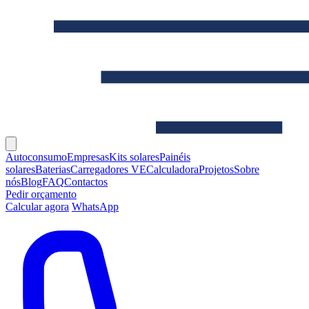
Autoconsumo
Empresas
Kits solares
Painéis
solares
Baterias
Carregadores VE
Calculadora
Projetos
Sobre
nós
Blog
FAQ
Contactos
Pedir orçamento
Calcular agora
WhatsApp