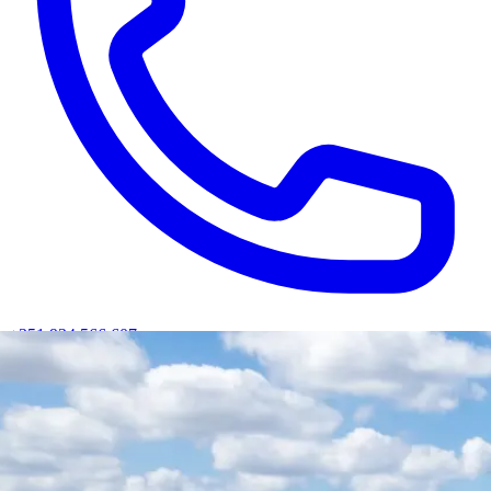
+351 934 566 607
PT
/
EN